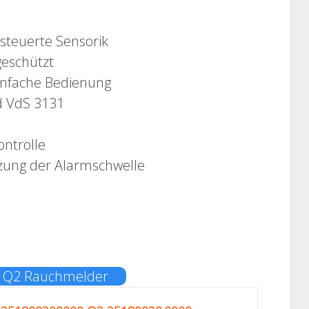
steuerte Sensorik
eschützt
einfache Bedienung
nd VdS 3131
ontrolle
zung der Alarmschwelle
E Q2 Rauchmelder