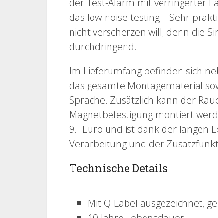
der Test-Alarm mit verringerter L
das low-noise-testing – Sehr prak
nicht verscherzen will, denn die Si
durchdringend.
Im Lieferumfang befinden sich n
das gesamte Montagematerial sowi
Sprache. Zusätzlich kann der Rau
Magnetbefestigung montiert werd
9.- Euro und ist dank der langen
Verarbeitung und der Zusatzfunkti
Technische Details
Mit Q-Label ausgezeichnet, g
10 Jahre Lebensdauer