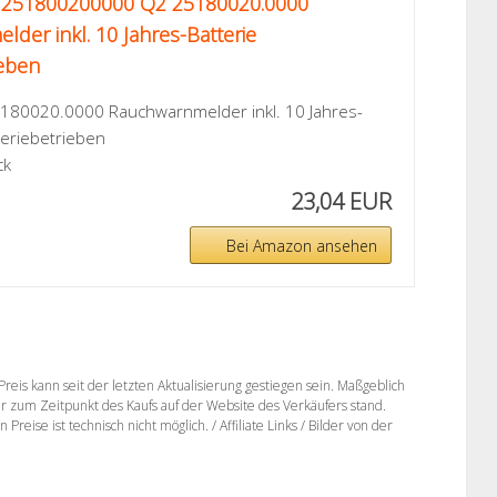
 251800200000 Q2 25180020.0000
der inkl. 10 Jahres-Batterie
ieben
180020.0000 Rauchwarnmelder inkl. 10 Jahres-
teriebetrieben
ck
23,04 EUR
Bei Amazon ansehen
eis kann seit der letzten Aktualisierung gestiegen sein. Maßgeblich
der zum Zeitpunkt des Kaufs auf der Website des Verkäufers stand.
eise ist technisch nicht möglich. / Affiliate Links / Bilder von der