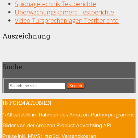
Spionagetechnik Testberichte
Überwachungskamera Testberichte
Video-Türsprechanlagen Testberichte
Auszeichnung
Suche
Search
INFORMATIONEN
*=Affiliatelink im Rahmen des Amazon-Partnerprogramms
Bilder von der Amazon Product Advertising API
Preise inkl. MWSt, zuzügl. Versandkosten